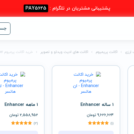
پشتیبانی مشتریان در تلگرام :
PAY5625
جست
 ارزی
اکانت پریمیوم
اکانت های ادیت ویدئو و تصویر
خرید اکانت پرمیوم Enhancer – ان هانسر
1 ساله Enhancer
1 ماهه Enhancer
9,626,624
تومان
2,558,952
تومان
(3)
(1)