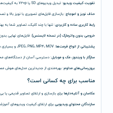
تقویت کیفیت ویدیو:
تبدیل ویدیوهای SD یا 720p به کیفیت‌های HD و 4K با کمترین افت طبیعی.
حذف نویز و اعوجاج:
بازسازی فایل‌های تصویری با نویز بالا و تص
رابط کاربری ساده و کاربردی:
تنها با چند کلیک، تصاویر شما به ب
خروجی بدون واترمارک (در نسخه لایسنس):
فایل‌های نهایی بدون
پشتیبانی از انواع فرمت‌ها:
JPEG، PNG، MP4، MOV و بسیاری دیگر از فرمت‌های محبوب.
سازگار با ویندوز، مک و موبایل:
دسترسی آسان از دستگاه‌های مخ
بروزرسانی‌های مداوم:
بهره‌مندی از جدیدترین مدل‌های هوش مصن
مناسب برای چه کسانی است؟
عکاسان و آتلیه‌دارها
برای بازسازی و ارتقای تصاویر قدیمی یا بی
سازندگان محتوای ویدیویی
برای ارتقای کیفیت ویدیوهای آموزشی،