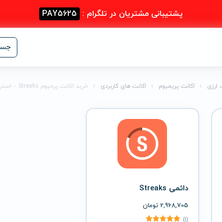
پشتیبانی مشتریان در تلگرام :
PAY5625
جست
 ارزی
اکانت پریمیوم
اکانت های کاربردی
خرید اکانت پرمیوم Streaks – استریکس
دائمی Streaks
2,968,705
تومان
(1)