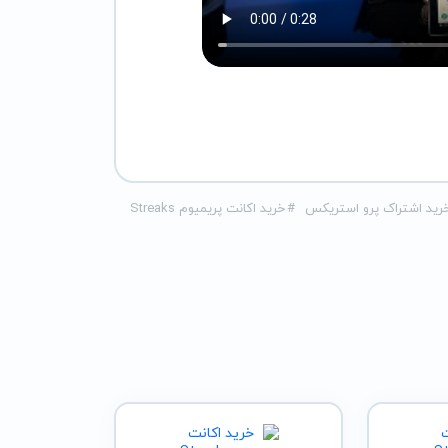
رید اشتراک پرو استریکس
#
خرید اکانت پریمیوم Streaks