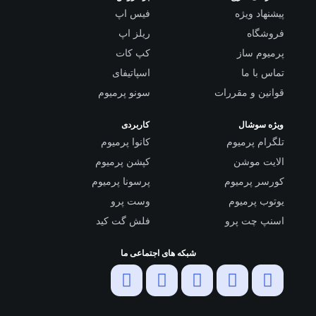
پیشنهاد ویژه
فیس اپ
فروشگاه
ریلز اپ
پرمیوم ساز
کپ کات
تماس با ما
اسپاتیفای
قوانین و مقررات
سونو پرمیوم
ویژه سوشال
کاربردی
تلگرام پرمیوم
کانوا پرمیوم
الایت موشن
کپشن پرمیوم
کورسر پرمیوم
پرسونا پرمیوم
یوتوب پرمیوم
وست پرو
اسنپ چت پرو
فلش گت کید
شبکه های اجتماعی ما