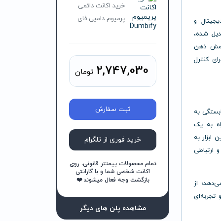
خرید اکانت دائمی
پرمیوم دامپی فای
یجیتال و
دیل شده،
امش ذهن
رای کنترل
2,747,030
تومان
ثبت سفارش
بستگی به
ه به یک
 ابزار به
خرید فوری از تلگرام
و ارتباطی
تمام محصولات پیمنتر قانونی، روی
اکانت شخصی شما و با گارانتی
بازگشت وجه فعال میشوند ❤️
ر می‌دهد؛ از
تجربه‌ای
مشاهده پلن های دیگر