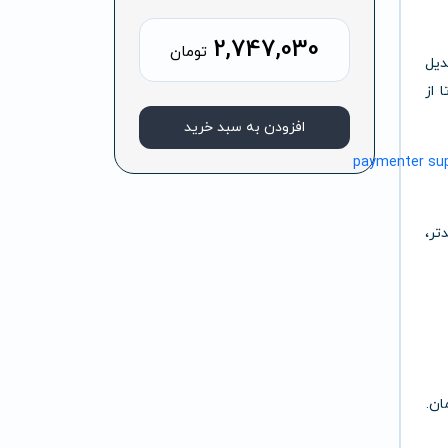
2,747,030
تومان
دیل
 از
افزودن به سبد خرید
دتر،
ان.