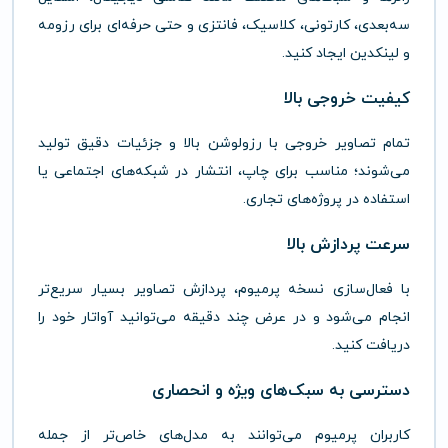
سه‌بعدی،
کارتونی،
کلاسیک،
فانتزی
و
حتی
حرفه‌ای
برای
رزومه
و
لینکدین
ایجاد
کنید.
کیفیت
خروجی
بالا
تمام
تصاویر
خروجی
با
رزولوشن
بالا
و
جزئیات
دقیق
تولید
می‌شوند؛
مناسب
برای
چاپ،
انتشار
در
شبکه‌های
اجتماعی
یا
استفاده
در
پروژه‌های
تجاری.
سرعت
پردازش
بالا
با
فعال‌سازی
نسخه
پرمیوم،
پردازش
تصاویر
بسیار
سریع‌تر
انجام
می‌شود
و
در
عرض
چند
دقیقه
می‌توانید
آواتار
خود
را
دریافت
کنید.
دسترسی
به
سبک‌های
ویژه
و
انحصاری
کاربران
پرمیوم
می‌توانند
به
مدل‌های
خاص‌تر
از
جمله