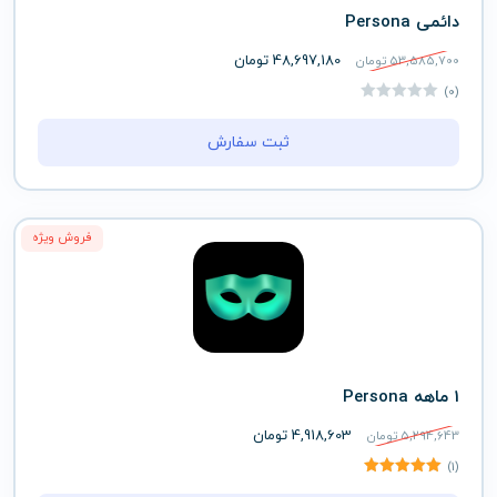
دائمی Persona
48,697,180
تومان
53,585,700
تومان
(0)
ثبت سفارش
فروش ویژه
1 ماهه Persona
4,918,603
تومان
5,294,643
تومان
(1)