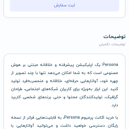
ثبت سفارش
توضیحات
توضیحات تکمیلی
Persona
یک
اپلیکیشن
پیشرفته
و
خلاقانه
مبتنی
بر
هوش
مصنوعی
است
که
به
شما
امکان
می‌دهد
تنها
با
چند
تصویر
از
چهره
خود،
آواتارهایی
حرفه‌ای،
خلاقانه
و
منحصر‌به‌فرد
تولید
کنید.
این
ابزار
به‌ویژه
برای
کاربران
شبکه‌های
اجتماعی،
طراحان
گرافیک،
تولیدکنندگان
محتوا
و
حتی
برندهای
شخصی
کاربرد
دارد.
با
خرید
اکانت
پرمیوم
Persona
،
به
قابلیت‌هایی
فراتر
از
نسخه
رایگان
دسترسی
خواهید
داشت
و
می‌توانید
آواتارهایی
با