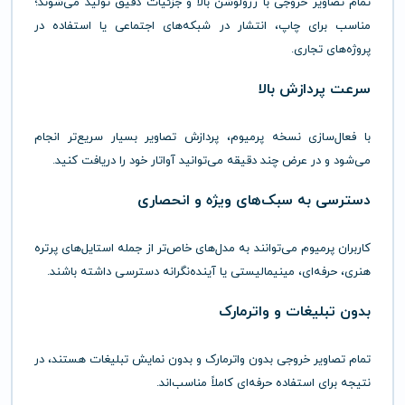
تمام
تصاویر
خروجی
با
رزولوشن
بالا
و
جزئیات
دقیق
تولید
می‌شوند؛
مناسب
برای
چاپ،
انتشار
در
شبکه‌های
اجتماعی
یا
استفاده
در
پروژه‌های
تجاری.
سرعت
پردازش
بالا
با
فعال‌سازی
نسخه
پرمیوم،
پردازش
تصاویر
بسیار
سریع‌تر
انجام
می‌شود
و
در
عرض
چند
دقیقه
می‌توانید
آواتار
خود
را
دریافت
کنید.
دسترسی
به
سبک‌های
ویژه
و
انحصاری
کاربران
پرمیوم
می‌توانند
به
مدل‌های
خاص‌تر
از
جمله
استایل‌های
پرتره
هنری،
حرفه‌ای،
مینیمالیستی
یا
آینده‌نگرانه
دسترسی
داشته
باشند.
بدون
تبلیغات
و
واترمارک
تمام
تصاویر
خروجی
بدون
واترمارک
و
بدون
نمایش
تبلیغات
هستند،
در
نتیجه
برای
استفاده
حرفه‌ای
کاملاً
مناسب‌اند.