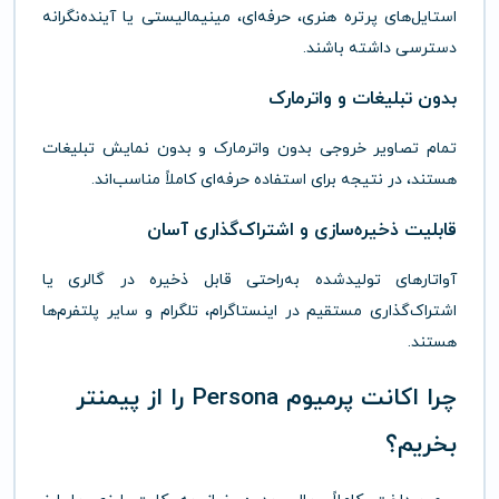
استایل‌های
پرتره
هنری،
حرفه‌ای،
مینیمالیستی
یا
آینده‌نگرانه
دسترسی
داشته
باشند.
بدون
تبلیغات
و
واترمارک
تمام
تصاویر
خروجی
بدون
واترمارک
و
بدون
نمایش
تبلیغات
هستند،
در
نتیجه
برای
استفاده
حرفه‌ای
کاملاً
مناسب‌اند.
قابلیت
ذخیره‌سازی
و
اشتراک‌گذاری
آسان
آواتارهای
تولیدشده
به‌راحتی
قابل
ذخیره
در
گالری
یا
اشتراک‌گذاری
مستقیم
در
اینستاگرام،
تلگرام
و
سایر
پلتفرم‌ها
هستند.
چرا
اکانت
پرمیوم
Persona
را
از
پیمنتر
بخریم؟