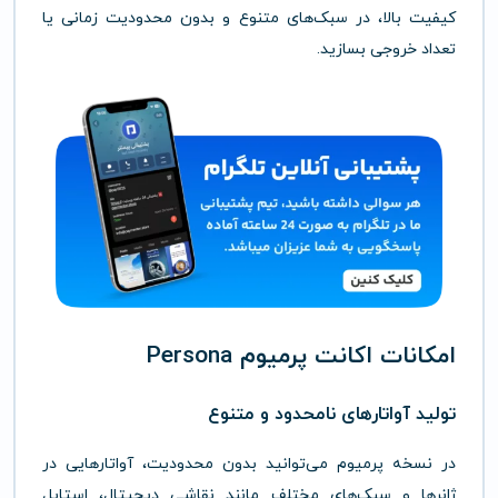
کیفیت
بالا،
در
سبک‌های
متنوع
و
بدون
محدودیت
زمانی
یا
تعداد
خروجی
بسازید.
امکانات
اکانت
پرمیوم
Persona
تولید
آواتارهای
نامحدود
و
متنوع
در
نسخه
پرمیوم
می‌توانید
بدون
محدودیت،
آواتارهایی
در
ژانرها
و
سبک‌های
مختلف
مانند
نقاشی
دیجیتال،
استایل