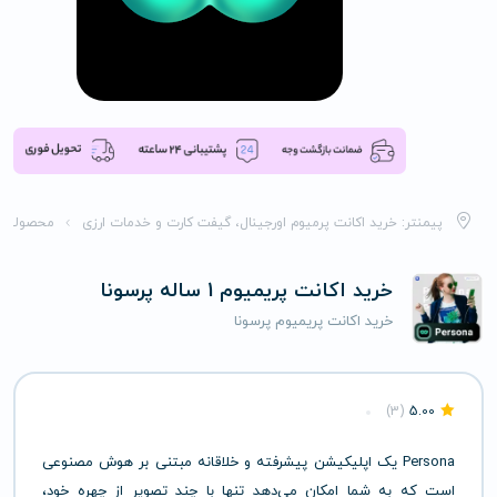
پیمنتر: خرید اکانت پرمیوم اورجینال، گیفت کارت و خدمات ارزی
محصولات
خرید اکانت پریمیوم 1 ساله پرسونا
خرید اکانت پریمیوم پرسونا
(3)
5.00
Persona
یک
اپلیکیشن
پیشرفته
و
خلاقانه
مبتنی
بر
هوش
مصنوعی
است
که
به
شما
امکان
می‌دهد
تنها
با
چند
تصویر
از
چهره
خود،