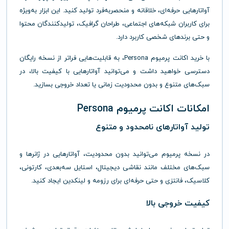
آواتارهایی
حرفه‌ای،
خلاقانه
و
منحصر‌به‌فرد
تولید
کنید.
این
ابزار
به‌ویژه
برای
کاربران
شبکه‌های
اجتماعی،
طراحان
گرافیک،
تولیدکنندگان
محتوا
و
حتی
برندهای
شخصی
کاربرد
دارد.
با
خرید
اکانت
پرمیوم
Persona
،
به
قابلیت‌هایی
فراتر
از
نسخه
رایگان
دسترسی
خواهید
داشت
و
می‌توانید
آواتارهایی
با
کیفیت
بالا،
در
سبک‌های
متنوع
و
بدون
محدودیت
زمانی
یا
تعداد
خروجی
بسازید.
امکانات
اکانت
پرمیوم
Persona
تولید
آواتارهای
نامحدود
و
متنوع
در
نسخه
پرمیوم
می‌توانید
بدون
محدودیت،
آواتارهایی
در
ژانرها
و
سبک‌های
مختلف
مانند
نقاشی
دیجیتال،
استایل
سه‌بعدی،
کارتونی،
کلاسیک،
فانتزی
و
حتی
حرفه‌ای
برای
رزومه
و
لینکدین
ایجاد
کنید.
کیفیت
خروجی
بالا