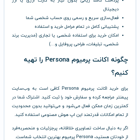
پرداخت
کاملاً
ریالی
بدون
نیاز
به
کارت
ارزی
یا
ارز
دیجیتال
فعال‌سازی
سریع
و
رسمی
روی
حساب
شخصی
شما
پشتیبانی
کامل
در
تمام
مراحل
خرید
و
استفاده
امکان
خرید
برای
استفاده
شخصی
یا
تجاری (
مدیریت
برند
شخصی،
تبلیغات،
طراحی
پروفایل
و…)
چگونه
اکانت
پرمیوم
Persona
را
تهیه
کنیم؟
برای
خرید
اکانت
پرمیوم
Persona
کافی
است
به
وب‌سایت
پیمنتر
مراجعه
کرده
و
سفارش
خود
را
ثبت
کنید.
اشتراک
شما
در
کمترین
زمان
ممکن
فعال
می‌شود
و
می‌توانید
بدون
محدودیت
از
تمام
امکانات
قدرتمند
این
اپ
هوش
مصنوعی
استفاده
کنید.
اگر
به
دنبال
ساخت
تصاویری
خلاقانه،
پرجزئیات
و
منحصر‌به‌فرد
از
خودتان
هستید،
Persona
پرمیوم
بهترین
انتخاب
شماست.