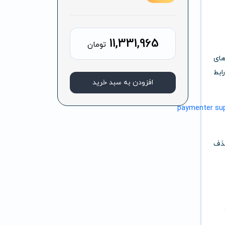
11,331,965
تومان
های
ابط
افزودن به سبد خرید
حذف