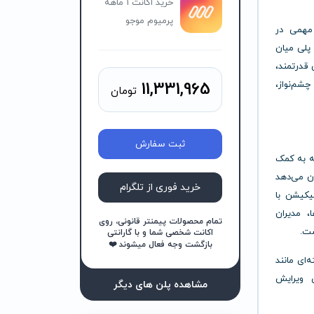
خرید اکانت 1 ماهه
پرمیوم موجو
 مهمی در
لی میان
 قدرتمند،
چشم‌نواز،
11,331,965
تومان
ثبت سفارش
ه به کمک
ان می‌دهد
خرید فوری از تلگرام
یکیشن با
، مدیران
تمام محصولات پیمنتر قانونی، روی
ست.
اکانت شخصی شما و با گارانتی
بازگشت وجه فعال میشوند ❤️
‌ای مانند
ی ویرایش
مشاهده پلن های دیگر