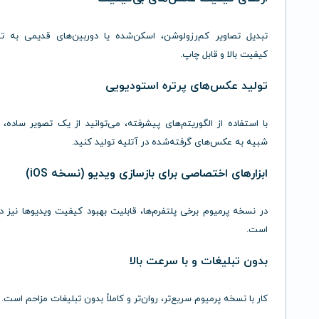
تبدیل
تصاویر
کم‌رزولوشن،
اسکن‌شده
یا
دوربین‌های
قدیمی
به
ت
کیفیت
بالا
و
قابل
چاپ.
تولید
عکس‌های
پرتره
استودیویی
با
استفاده
از
الگوریتم‌های
پیشرفته،
می‌توانید
از
یک
تصویر
ساده،
شبیه
به
عکس‌های
گرفته‌شده
در
آتلیه
تولید
کنید.
ابزارهای
اختصاصی
برای
بازسازی
ویدیو (
نسخه
iOS)
در
نسخه
پرمیوم
برخی
پلتفرم‌ها،
قابلیت
بهبود
کیفیت
ویدیوها
نیز
د
است.
بدون
تبلیغات
و
با
سرعت
بالا
کار
با
نسخه
پرمیوم
سریع‌تر،
روان‌تر
و
کاملاً
بدون
تبلیغات
مزاحم
است.