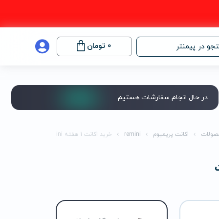
0
تومان
جو در پیمنتر
در حال انجام سفارشات هستیم
صولات
اکانت پریمیوم
remini
خرید اکانت 1 هفته Remini لایت