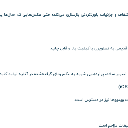
فاف
و
جزئیات
باور‌نکردنی
بازسازی
می‌کند؛
حتی
عکس‌هایی
که
سال‌ها
پ
قدیمی
به
تصاویری
با
کیفیت
بالا
و
قابل
چاپ.
تصویر
ساده،
پرتره‌هایی
شبیه
به
عکس‌های
گرفته‌شده
در
آتلیه
تولید
کنید.
iOS)
ت
ویدیوها
نیز
در
دسترس
است.
لیغات
مزاحم
است.