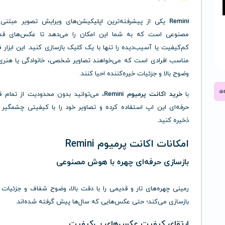
Remini
یکی
از
پیشرفته‌ترین
اپلیکیشن‌های
ویرایش
تصویر
مبتنی
مصنوعی
است
که
به
شما
این
امکان
را
می‌دهد
تا
عکس‌های
قد
کم‌کیفیت
یا
آسیب‌دیده
را
تنها
با
یک
کلیک
بازسازی
کنید.
این
ابزار
ف
مناسب
افرادی
است
که
می‌خواهند
تصاویر
شخصی،
خانوادگی
یا
هنر
وضوح
بالا
و
جزئیات
خیره‌کننده
احیا
کنند.
با
خرید
اکانت
پرمیوم
Remini
،
می‌توانید
بدون
محدودیت
از
تمام
ق
حرفه‌ای
این
اپ
استفاده
کرده
و
تصاویر
خود
را
با
کیفیتی
چشمگیر
ذخیره
کنید.
امکانات
اکانت
پرمیوم
Remini
بازسازی
حرفه‌ای
چهره
با
هوش
مصنوعی
رمینی
چهره‌های
تار
و
قدیمی
را
با
دقت
بالا،
وضوح
شفاف
و
جزئیات
بازسازی
می‌کند؛
حتی
عکس‌هایی
که
سال‌ها
پیش
گرفته‌
شده‌اند.
ارتقای
کیفیت
عکس‌های
بی‌کیفیت