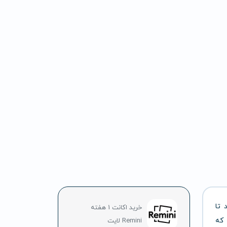
د
تا
خرید اکانت 1 هفته
که
Remini لایت