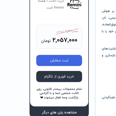
خرید اکانت 1 هفته
Remini لایت
بر
هوش
یمی،
تار،
وق‌العاده،
ی
خود
را
با
2,431,000
تومان
2,057,000
تومان
ابلیت‌های
بازسازی
و
ثبت سفارش
خرید فوری از تلگرام
تمام محصولات پیمنتر قانونی، روی
اکانت شخصی شما و با گارانتی
باور‌نکردنی
بازگشت وجه فعال میشوند ❤️
مشاهده پلن های دیگر