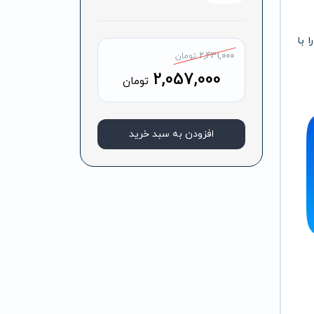
را
با
2,431,000
تومان
2,057,000
تومان
افزودن به سبد خرید