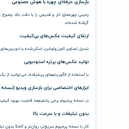
بازسازی
حرفه‌ای
چهره
با
هوش
مصنوعی
رمینی
چهره‌های
تار
و
قدیمی
را
با
دقت
بالا،
وضوح
ش
گرفته‌
شده‌اند.
ارتقای
کیفیت
عکس‌های
بی‌کیفیت
تبدیل
تصاویر
کم‌رزولوشن،
اسکن‌شده
یا
دوربین‌های
تولید
عکس‌های
پرتره
استودیویی
با
استفاده
از
الگوریتم‌های
پیشرفته،
می‌توانید
از
یک
ابزارهای
اختصاصی
برای
بازسازی
ویدیو (
نسخه
در
نسخه
پرمیوم
برخی
پلتفرم‌ها،
قابلیت
بهبود
کیفی
بدون
تبلیغات
و
با
سرعت
بالا
کار
با
نسخه
پرمیوم
سریع‌تر،
روان‌تر
و
کاملاً
بدون
تب