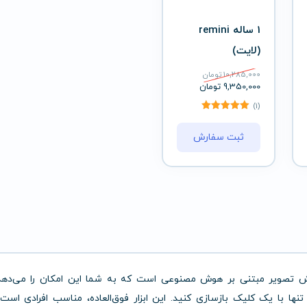
1 ساله remini
(لایت)
10,285,000
تومان
9,350,000
تومان
(1)
ثبت سفارش
یش
تصویر
مبتنی
بر
هوش
مصنوعی
است
که
به
شما
این
امکان
را
می‌ده
تنها
با
یک
کلیک
بازسازی
کنید.
این
ابزار
فوق‌العاده،
مناسب
افرادی
است