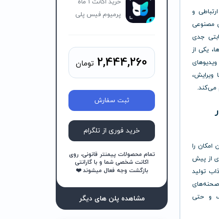
خرید اکانت 1 ماه
رتباطی و
پرمیوم فیس پلی
ش مصنوعی
ابتی جدی
ا، یکی از
2,444,260
یدیوهای
تومان
 ویرایش،
 می‌کند.
ثبت سفارش
ر
خرید فوری از تلگرام
امکان را
تمام محصولات پیمنتر قانونی، روی
ای از پیش
اکانت شخصی شما و با گارانتی
بازگشت وجه فعال میشوند ❤️
اب تولید
صحنه‌های
لف و حتی
مشاهده پلن های دیگر