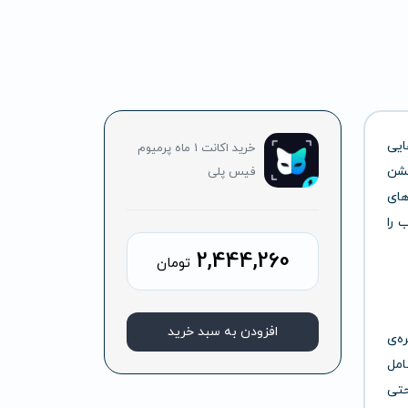
ایی
خرید اکانت 1 ماه پرمیوم
یشن
فیس پلی
های
 را
2,444,260
تومان
افزودن به سبد خرید
ه‌ی
امل
حتی