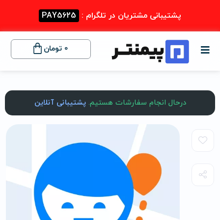
پشتیبانی مشتریان در تلگرام :
PAY5625
0
تومان
درحال انجام سفارشات هستیم.
پشتیبانی آنلاین