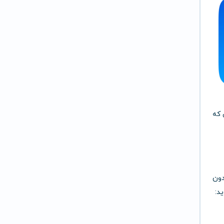
ی که
بدون
د: