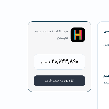
یسی
خرید اکانت 1 ساله پرمیوم
هاپسکچ
ردی
20,623,890
تومان
هیم
افزودن به سبد خرید
یده