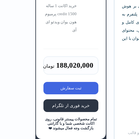
خرید اکانت 1 ساله
نی بر هوش
1500 credit پرمیوم
پلتفرم به
هون یوان ویدئو ای
وی کامل و
آی
ی، محتوای
ان با این
188,020,000
تومان
ثبت سفارش
خرید فوری از تلگرام
تمام محصولات پیمنتر قانونی، روی
اکانت شخصی شما و با گارانتی
بازگشت وجه فعال میشوند ❤️
و قالب