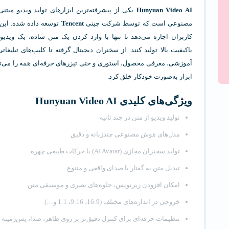
Hunyuan Video AI
یکی از پیشرفته‌ترین ابزارهای تولید ویدیو مبت
مصنوعی است که توسط شرکت چینی
Tencent
توسعه داده شده. این 
کاربران اجازه می‌دهد تا تنها با وارد کردن یک متن ساده، یک ویدی
باکیفیت بالا تولید کنند. از سخنران دیجیتال گرفته تا کلیپ‌های تبلیغات
آموزشی، معرفی محصول، استوری و حتی تیزرهای حرفه‌ای همه را می‌تو
ابزار به‌صورت خودکار خلق کرد.
ویژگی‌های کلیدی Hunyuan Video AI
تولید ویدیو از متن در چند ثانیه
مدل‌های هوش مصنوعی چندزبانه و دقیق
تولید سخنران مجازی (AI Avatar) با حرکات طبیعی چهره
تبدیل متن به گفتار با صدای واقعی و متنوع
امکان افزودن زیرنویس، جلوه‌های بصری و موسیقی متن
خروجی در اندازه‌های مختلف (16:9، 9:16، 1:1 و…)
تنظیمات حرفه‌ای برای کنترل دقیق‌تر بر روی ظاهر، صدا، پس‌زمینه 