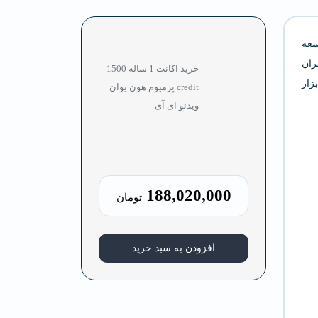
عه
ران
خرید اکانت 1 ساله 1500
زار
credit پرمیوم هون یوان
ویدئو ای آی
188,020,000
تومان
افزودن به سبد خرید