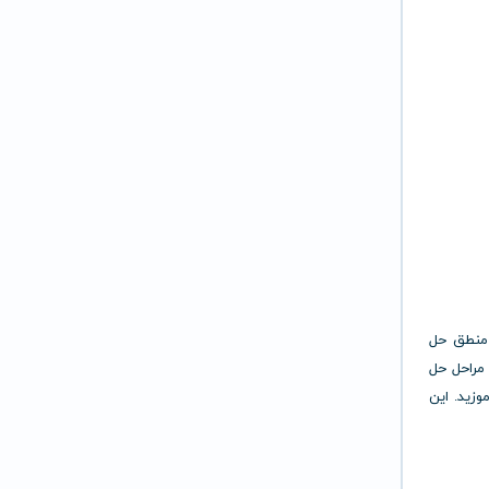
 منطق حل
ئه‌ی گام‌به‌گام مراحل حل
موزید. این