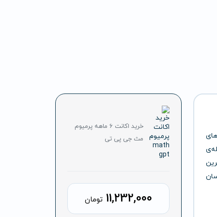
خرید اکانت 6 ماهه پرمیوم
های
مث جی پی تی
ه‌ی
رین
سان
11,232,000
تومان