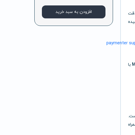
افزودن به سبد خرید
دقت
یده
M
با
 است.
راه