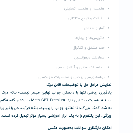
هندسه و هندسه تحلیلی
مثلثات و توابع مثلثاتی
آمار و احتمال
ماتریس‌ها و بردارها
حد، مشتق و انتگرال
معادلات دیفرانسیل
محاسبات عددی و آنالیز ریاضی
برنامه‌نویسی ریاضی و محاسبات مهندسی
نمایش مراحل حل با توضیحات قابل درک
یادگیری ریاضی تنها با دانستن جواب نهایی میسر نیست؛ بلکه درک
مسئله اهمیت بیشتری دارد. Math GPT Premium با ارا
به شما کمک می‌کند تا نه‌تنها جواب را ببینید، بلکه فرآیند حل را نیز بیا
ویژگی، این پلتفرم را به یک ابزار آموزشی بسیار مؤثر تبدیل کرده است.
امکان بارگذاری سوالات به‌صورت عکس