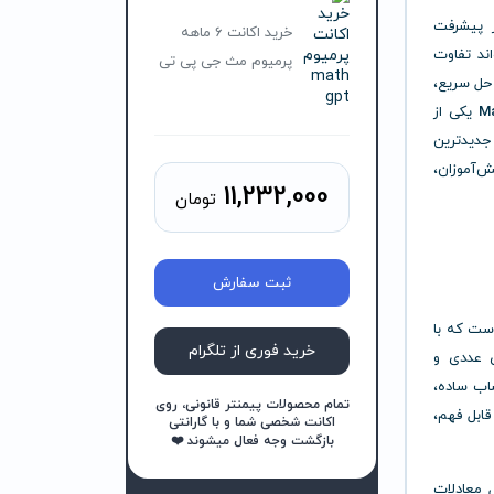
 پیشرفت
خرید اکانت 6 ماهه
ند تفاوت
پرمیوم مث جی پی تی
 حل سریع،
M
یکی از
جدیدترین
‌آموزان،
11,232,000
تومان
ثبت سفارش
ست که با
خرید فوری از تلگرام
 عددی و
ساب ساده،
تمام محصولات پیمنتر قانونی، روی
قابل فهم،
اکانت شخصی شما و با گارانتی
بازگشت وجه فعال میشوند ❤️
ل معادلات