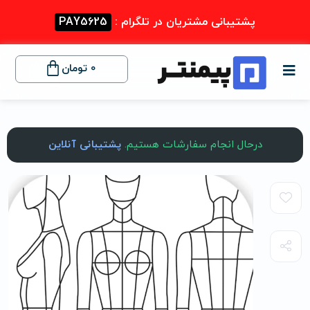
پشتیبانی مشتریان در تلگرام :
PAY5625
0
تومان
درحال انجام سفارشات هستیم.
پشتیبانی آنلاین