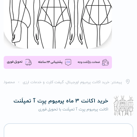
پیمنتر: خرید اکانت پرمیوم اورجینال، گیفت کارت و خدمات ارزی
محصولات
خرید اکانت 3 ماه پرمیوم پرِت آ تمپلَنت
اکانت پرمیوم پرِت آ تمپلَنت با تحویل فوری