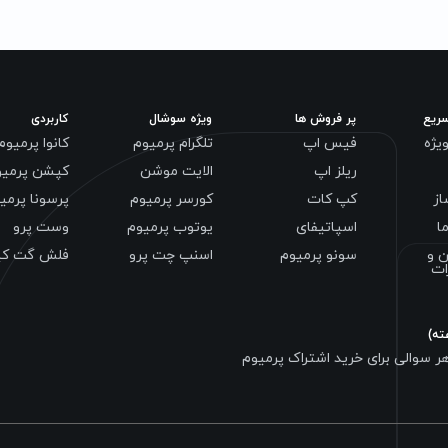
ریع
پر فروش ها
ویژه سوشال
کاربردی
یژه
فیس اپ
تلگرام پرمیوم
کانوا پرمیوم
ریلز اپ
الایت موشن
کپشن پرمیو
از
کپ کات
کورسر پرمیوم
پرسونا پرمی
ا
اسپاتیفای
یوتوب پرمیوم
وست پرو
ن و
سونو پرمیوم
اسنپ چت پرو
فلش گت کی
ات
 به صورت 24 ساعته هر سوالی برای خرید اشتراک پرمیوم