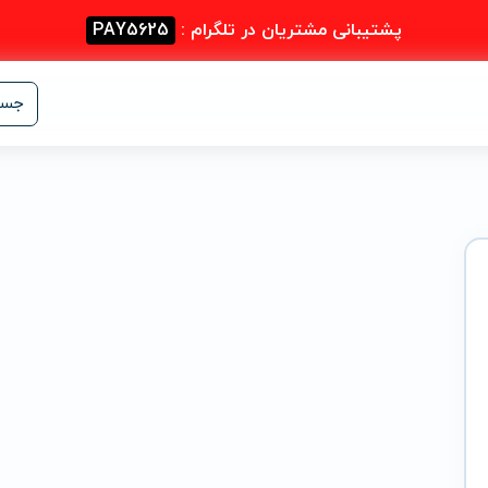
پشتیبانی مشتریان در تلگرام :
PAY5625
جست