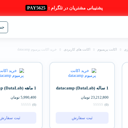
پشتیبانی مشتریان در تلگرام :
PAY5625
جست
زی
اکانت پریمیوم
اکانت های کاربردی
خرید اکانت پرمیوم datacamp
1 ساله (datacamp (DataLab
1 ماهه (datacamp (DataLab
23,212,800
تومان
5,990,400
تومان
(0)
(0)
ثبت سفارش
ثبت سفارش