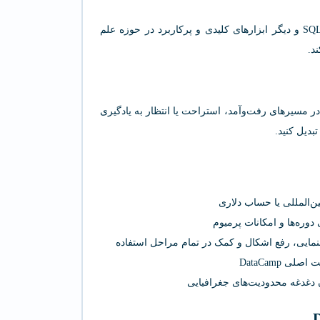
آموزش‌های DataCamp علاوه بر Python و R، شامل SQL، Shell، Git و دیگر ابزارهای کلیدی و پرکاربرد در حوزه علم
د.
زمان و مکان حتی در مسیرهای رفت‌وآمد، استراحت یا انتظار به یادگیری
بدیل کنید.
ین‌المللی یا حساب دلاری
وره‌ها و امکانات پرمیوم
 DataCamp
ن دغدغه محدودیت‌های جغرافیایی