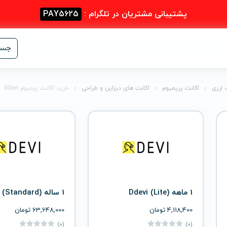
پشتیبانی مشتریان در تلگرام :
PAY5625
جست
 ارزی
اکانت پریمیوم
اکانت های دیزاین و طراحی
خرید اکانت پرمیوم ddevi
1 ماهه (Lite) Ddevi
1 ساله (Standard) Ddevi
4,118,400
تومان
63,648,000
تومان
(0)
(0)