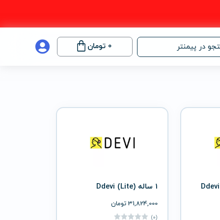
0
تومان
جو در پیمنتر
1 ساله (Lite) Ddevi
31,824,000
تومان
(0)