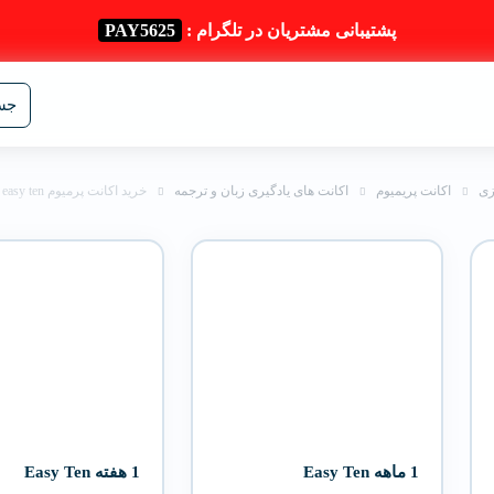
پشتیبانی مشتریان در تلگرام :
PAY5625
جست
زی
اکانت پریمیوم
اکانت های یادگیری زبان و ترجمه
خرید اکانت پرمیوم easy ten
1 ماهه Easy Ten
1 هفته Easy Ten