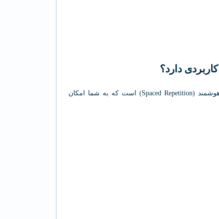
این اپلیکیشن یک ابزار یادگیری واژگان اسپانیایی بر پایه تکرار هوشمند (Spaced Repetition) است که به شما امکان