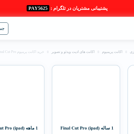
پشتیبانی مشتریان در تلگرام :
PAY5625
جست
زی
اکانت پریمیوم
اکانت های ادیت ویدئو و تصویر
خرید اکانت پرمیوم Final Cut Pro – فاینال کات پرو
1 ساله Final Cut Pro (ipad)
1 ماهه Final Cut Pro (ipad)