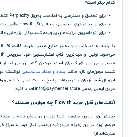
کدام بهتر است؟
برای تحقیق و دسترسی به اطلاعات به‌روز: Perplexity انتخاب بهتری است.
برای تولید محتوای تخصصی و خلاق: اگر Flowith واقعی باشد، ممکن است رقیب مناسبی باشد.
برای اتوماسیون فرآیندهای پیچیده کسب‌وکار: ابزارهایی مانند Manus قدرتمندتر هست
با توجه به مشخصات اولیه در منابع معتبر،
خرید اکانت Flowith AI
معتبر و بررسی‌های کاربران است. دومین گام، بررسی اعتبار
کسب مجوزهای لازم مانند
اینماد و ستاد ساماندهی
توانسته میز
طریق ایمیل رسمی info@paymenter.store اقدام کنید.
اکانت‌های قابل خرید Flowith چه مواردی هستند؟
پیمنتر برای تامین نیازهای شما عزیزان در تلاش بوده تا نسخه
عبارت‌اند از: