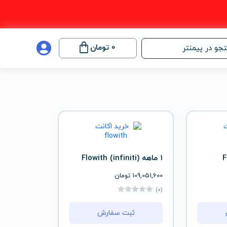
0
تومان
جو در پیمنتر
1 ماهه (infiniti) Flowith
109,051,600
تومان
(0)
ثبت سفارش