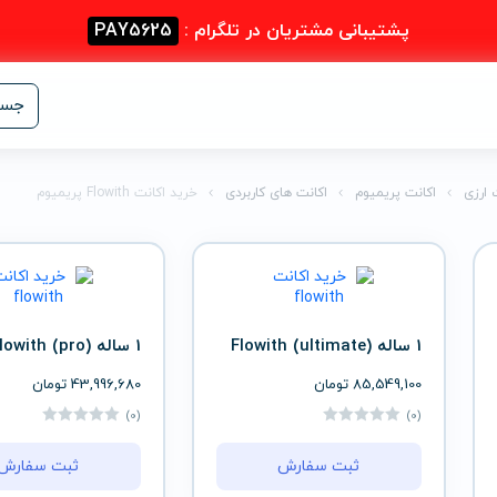
پشتیبانی مشتریان در تلگرام :
PAY5625
جست
 ارزی
اکانت پریمیوم
اکانت های کاربردی
خرید اکانت Flowith پریمیوم
1 ساله (ultimate) Flowith
1 ساله (pro) Flowith
85,549,100
تومان
43,996,680
تومان
(0)
(0)
ثبت سفارش
ثبت سفارش