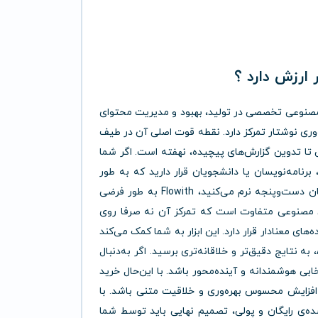
F به عنوان یک ابزار هوش مصنوعی تخصصی در تولید، بهبود و مدیریت محتوای
وری نوشتار تمرکز دارد. نقطه قوت اصلی آن در طیف
ی تا تدوین گزارش‌های پیچیده، نهفته است. اگر شما
رنامه‌نویسان یا دانشجویان قرار دارید که به طور
مکرر با چالش‌های تولید محتوای باکیفیت و صرفه‌جویی در زمان دست‌وپنجه نرم می‌کنید، Flowith به طور فرضی
صنوعی متفاوت است که تمرکز آن نه صرفا روی
ی معنادار قرار دارد. این ابزار به شما کمک می‌کند
از شلوغی ذهن فاصله بگیرید، تمرکز خود را بازیابید و با کمک AI، به نتایج دقیق‌تر و خلاقانه‌تری برسید. اگر به‌دنبال
بی هوشمندانه و آینده‌محور باشد. با این‌حال خرید
ه برای افزایش محسوس بهره‌وری و خلاقیت متنی باشد. با
شده‌ی رایگان و پولی، تصمیم نهایی باید توسط شما