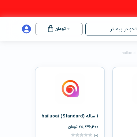
0
تومان
جو در پیمنتر
1 ساله hailuoai (Standard)
25,646,400
تومان
(0)