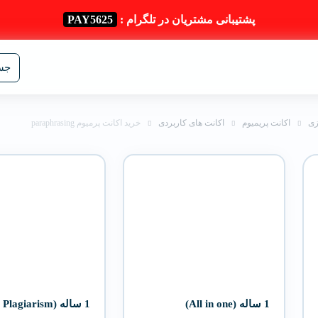
پشتیبانی مشتریان در تلگرام :
PAY5625
جست
زی
اکانت پریمیوم
اکانت های کاربردی
خرید اکانت پرمیوم paraphrasing
1 ساله (All in one)
1 ساله (Plagiarism