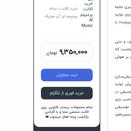
ری جابجا
خرید اکانت 1 ساله
رای تولید
پرمیوم ای آی موزیک
یچیده یا
د، و حتی
ینجاست که
9,350,000
تومان
ی بر هوش
ثبت سفارش
یقی‌سازی
ای تولید
وسیقی در
خرید فوری از تلگرام
ناسب برای
ه موسیقی
تمام محصولات پیمنتر قانونی، روی
اکانت شخصی شما و با گارانتی
صربه‌فرد
بازگشت وجه فعال میشوند ❤️