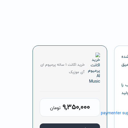
شده
میق
خرید اکانت 1 ساله پرمیوم ای
آی موزیک
 را
لید
9,350,000
تومان