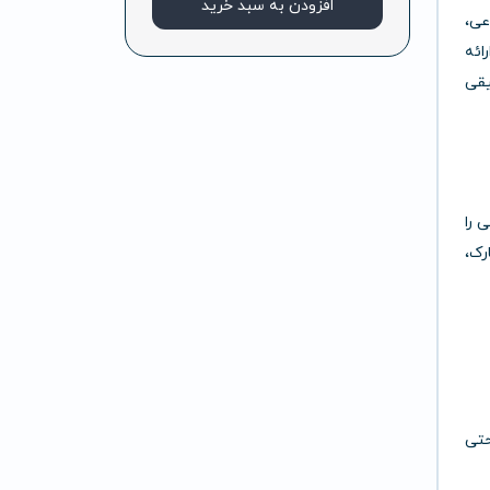
افزودن به سبد خرید
عی،
ائه
یقی
ی را
رک،
انند پاپ، هیپ‌هاپ، کلاسیک، راک، جَز، الکترونیک، Lo-Fi و حتی