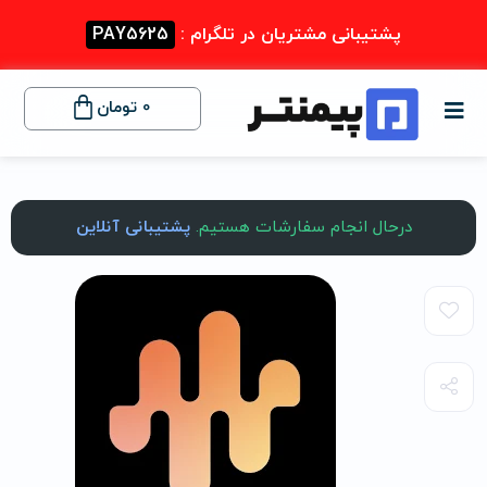
پشتیبانی مشتریان در تلگرام :
PAY5625
0
تومان
درحال انجام سفارشات هستیم.
پشتیبانی آنلاین