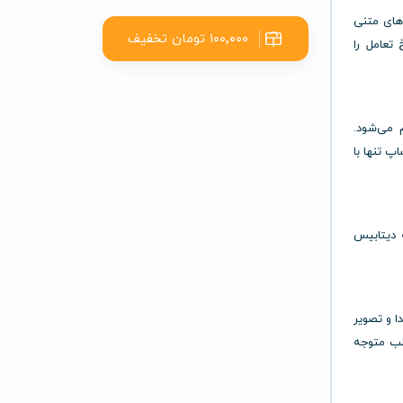
‌های متنی
۱۰۰٬۰۰۰ تومان تخفیف
ند نرخ تعامل را
Hubspot، Zapier،  و… ادغام می‌شود.
پ تنها با
ه دیتابیس
 دقیق صدا و تصویر
اطب متوجه