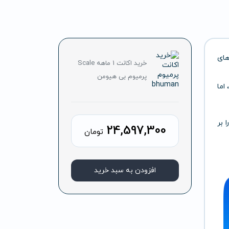
های
خرید اکانت 1 ماهه Scale
پرمیوم بی هیومن
اما
ر را بر
24,597,300
تومان
افزودن به سبد خرید