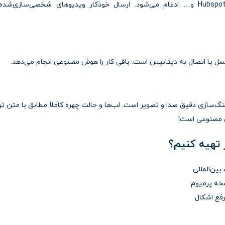
BHuman با ابزارهایی مانند Hubspot، Zapier، Mailchimp و… ادغام می‌شود. ارسال خودکار ویدیوهای شخصی‌سازی‌ش
کسل یا اتصال به دیتابیس است. باقی کار را هوش مصنوعی انجام می‌دهد.
یژگی‌های BHuman، توانایی هماهنگ‌سازی دقیق صدا و تصویر است. لب‌ها و حالت چهره‌ کاملاً مطابق با متن 
 مصنوعی است!
تهیه کنیم؟
بین‌المللی
خه پرمیوم
رفع اشکال