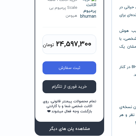
خرید اکانت 1 ماهه
حیاتی در
Scale پرمیوم بی
ده‌ای برای
هیومن
رکیب هوش
 شخصی، با
24,597,300
تومان
مشان یک
اگر صاحب برند، فروشنده آنلاین، تیم فروش یا مارکتر هستید، BHuman در کنار
ثبت سفارش
.
خرید فوری از تلگرام
تمام محصولات پیمنتر قانونی، روی
اکانت شخصی شما و با گارانتی
BHuma آن را به هزاران نسخه‌ی
بازگشت وجه فعال میشوند ❤️
نظر و هر
مشاهده پلن های دیگر