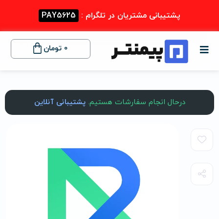
پشتیبانی مشتریان در تلگرام :
PAY5625
0
تومان
درحال انجام سفارشات هستیم.
پشتیبانی آنلاین