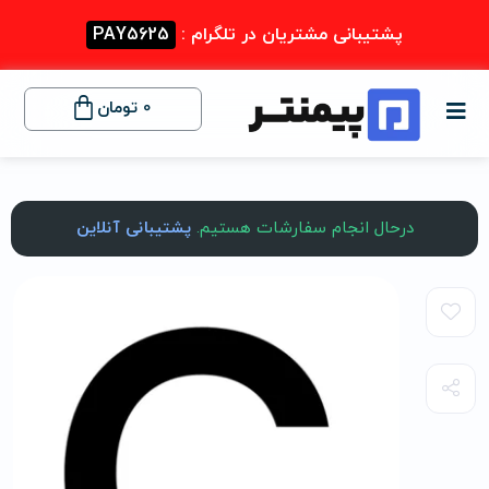
پشتیبانی مشتریان در تلگرام :
PAY5625
0
تومان
درحال انجام سفارشات هستیم.
پشتیبانی آنلاین