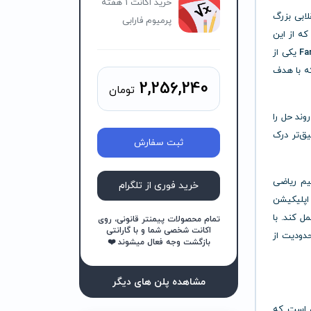
خرید اکانت 1 هفته
لابی بزرگ
پرمیوم فارابی
که از این
یکی از
ه با هدف
2,256,240
تومان
روند حل را
یق‌تر درک
ثبت سفارش
هیم ریاضی
خرید فوری از تلگرام
 اپلیکیشن
 کند. با
تمام محصولات پیمنتر قانونی، روی
اکانت شخصی شما و با گارانتی
حدودیت از
بازگشت وجه فعال میشوند ❤️
مشاهده پلن های دیگر
ی است که