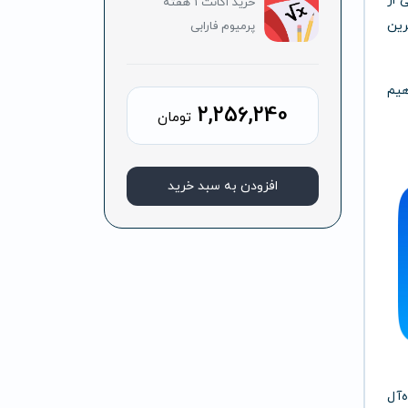
 از
خرید اکانت 1 هفته
رین
پرمیوم فارابی
هیم
2,256,240
تومان
افزودن به سبد خرید
‌آل