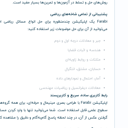
روش‌های حل و تسلط در آزمون‌ها و تمرین‌ها بسیار مفید است.
پشتیبانی از تمامی شاخه‌های ریاضی
Farabi یک اپلیکیشن چندمنظوره برای حل انواع مسائل ریاضی 
می‌توانید از آن برای حل موضوعات زیر استفاده کنید:
جبر و معادلات درجه اول و دوم
هندسه و اثبات قضایا
مثلثات و روابط زاویه‌ای
حسابان، مشتق، انتگرال
آمار، احتمال و نمودارهای داده
معادلات دیفرانسیل و ریاضیات مهندسی
رابط کاربری ساده، سریع و کاربرپسند
اپلیکیشن Farabi با طراحی بصری مینیمال و حرفه‌ای، برای همه گرو
سطوح علمی قابل استفاده است. شما می‌توانید تنها با وارد کردن مسئ
گرفتن عکس از آن، در چند لحظه پاسخ گام‌به‌گام و دقیق را مشاهده کن