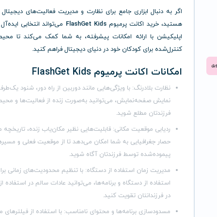
اگر به دنبال ابزاری جامع برای نظارت و مدیریت فعالیت‌های دیجیتال ف
هستید، خرید اکانت پرمیوم
FlashGet Kids
می‌تواند انتخابی ایده‌آل 
اپلیکیشن با ارائه امکانات پیشرفته، به شما کمک می‌کند تا محی
کنترل‌شده برای کودکان خود در دنیای دیجیتال فراهم کنید.
امکانات اکانت پرمیوم FlashGet Kids
نظارت بلادرنگ
: با ویژگی‌هایی مانند دوربین از راه دور، شنود یک‌طرف
نمایش صفحه‌نمایش، می‌توانید به‌صورت زنده از فعالیت‌ها و محیط
فرزندتان مطلع شوید.
ردیابی موقعیت مکانی
: قابلیت‌هایی نظیر مکان‌یاب زنده، تاریخچه 
حصار جغرافیایی به شما امکان می‌دهد تا از موقعیت فعلی و مسیر
پیموده‌شده توسط فرزندتان آگاه شوید.
مدیریت زمان استفاده از دستگاه
: با تنظیم محدودیت‌های زمانی برا
استفاده از دستگاه و برنامه‌ها، می‌توانید عادات سالم در استفاده از 
در فرزندانتان تقویت کنید.
مسدودسازی برنامه‌ها و محتوای نامناسب
: با استفاده از فیلترهای م