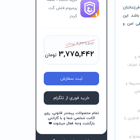
خرید اکانت 1 ماهه
رزندانتان
پرمیوم فلش گت
باشد. این
کیدز
طی امن و
4,339,502
تومان
3,775,442
تومان
ه و
 اطراف
ثبت سفارش
مسیرها و
های
خرید فوری از تلگرام
ی
تمام محصولات پیمنتر قانونی، روی
فناوری را
اکانت شخصی شما و با گارانتی
بازگشت وجه فعال میشوند ❤️
حتوا و