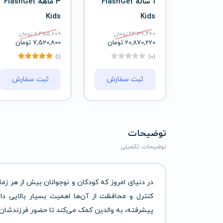
1 ساله FlashGet
3 ماهه FlashGet
Kids
Kids
23,126,460
تومان
8,355,609
تومان
20,870,220
تومان
7,520,800
تومان
(1)
(0)
ثبت سفارش
ثبت سفارش
توضیحات
توضیحات تکمیلی
در دنیای امروز که کودکان و نوجوانان بیش از هر زما
کنترل و محافظت از آن‌ها اهمیت بسیار بالایی دار
پیشرفته، به والدین کمک می‌کند تا حضور فرزندشان 