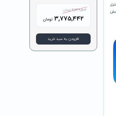
ترل
4,339,502
تومان
امش
3,775,442
تومان
افزودن به سبد خرید