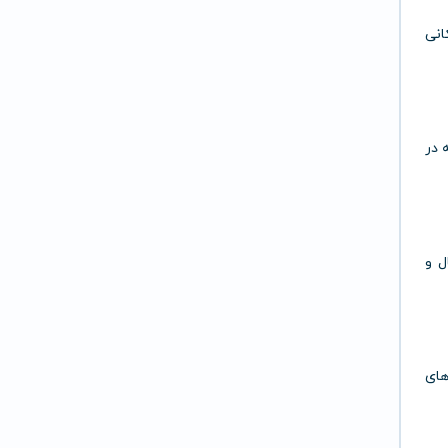
انی
 در
ل و
های