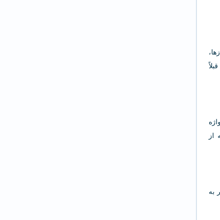
ها،
لاً
واژه
 از
 به