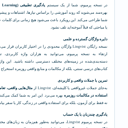
در نسخه پرمیوم، شما از یک سیستم
یادگیری تطبیقی (Adaptive Learning)
بهره‌مند می‌شوید که روند آموزشی را براساس نیازها، اشتباهات و پی
شما طراحی می‌کند. این رویکرد باعث می‌شود هیچ زمانی برای کلمات 
یا مباحثی که قبلاً آموخته‌اید تلف نشود.
دایره واژگان گسترده و علمی
نسخه رایگان Lingvist واژگان محدودی را در اختیار کاربران قرار م
ارتقاء به نسخه پرمیوم، می‌توانید به هزاران واژه کاربردی،
دسته‌بندی‌شده در زمینه‌های مختلف دسترسی داشته باشید. این واژگ
کتاب‌های درسی سنتی، بلکه از مکالمات و منابع واقعی روزمره استخراج ش
تمرین با جملات واقعی و کاربردی
به‌جای جملات غیرواقعی یا کلیشه‌ای، Lingvist از
مثال‌هایی واقعی، تعام
استفاده در مکالمات روزمره
بهره می‌برد. این امر به شما کمک می‌کند ت
نه فقط برای آزمون، بلکه برای استفاده واقعی در زندگی، کار یا سفر بیام
یادگیری چندزبان با یک حساب
در نسخه پرمیوم Lingvist، می‌توانید به‌طور هم‌زمان به زبان‌های مختلفی مانند