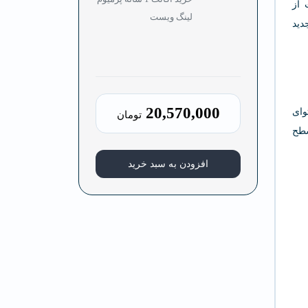
 از
لینگ‌ ویست
دید
20,570,000
وای
تومان
سطح
افزودن به سبد خرید