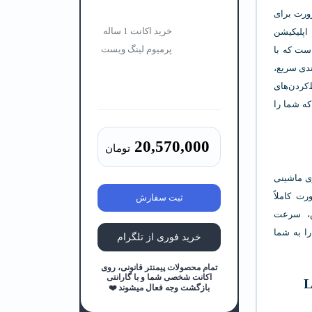
رورت برای
خرید اکانت 1 ساله
پلیکیشن
پرمیوم لینگ‌ ویست
است که با
ندی سریع،
‌کردن‌های
ه شما را
20,570,000
تومان
ری ماشینی
ت کاملاً
ثبت سفارش
ش، سرعت
را به شما
خرید فوری از تلگرام
تمام محصولات پیمنتر قانونی، روی
اکانت شخصی شما و با گارانتی
بازگشت وجه فعال میشوند ❤️