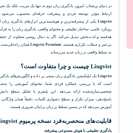
در دنیای پرشتاب امروز، یادگیری زبان دوم نه تنها یک مزیت، بلکه یک ض
ارتباط مؤثر، توسعه فردی و پیشرفت حرفه‌ای محسوب می‌شود. ا
Lingvist
یکی از پیشرفته‌ترین و هوشمندترین ابزارهای یادگیری زبان 
رویکرد علمی، ساختار تطبیقی و محتوای واقعی، یادگیری زبان را به فرآی
هدفمند و لذت‌بخش تبدیل می‌کند. اگر به دنبال روشی متفاوت از حفظ
بی‌ثمر و جملات تکراری هستید،
Lingvist Premium
همان راه‌حلی‌ست ک
به تسلط واقعی در زبان جدید می‌رساند.
Lingvist چیست و چرا متفاوت است؟
Lingvist
یک اپلیکیشن یادگیری زبان مبتنی بر داده و الگوریتم‌های یادگی
است که با بررسی عملکرد فردی شما، محتوای آموزشی را به‌صور
شخصی‌سازی‌شده ارائه می‌دهد. این پلتفرم با تحلیل سطح دان
پاسخ‌دهی، میزان تکرار و سطح دشواری کلمات، دقیقاً همان واژگانی 
آموزش می‌دهد که در مسیر تسلط بر زبان برایتان ضروری هستند.
قابلیت‌های منحصربه‌فرد نسخه پرمیوم Lingvist
یادگیری تطبیقی با هوش مصنوعی پیشرفته