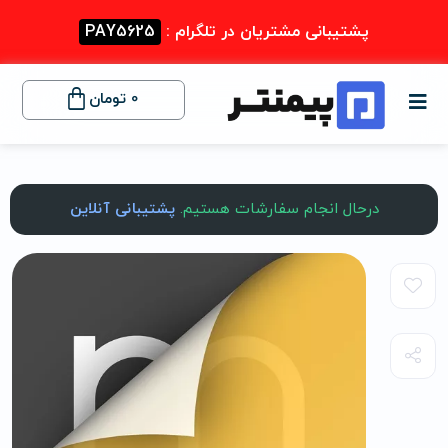
پشتیبانی مشتریان در تلگرام :
PAY5625
0
تومان
درحال انجام سفارشات هستیم.
پشتیبانی آنلاین