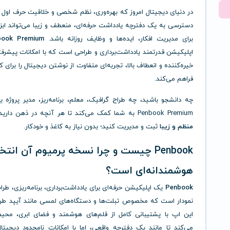
در دنیای دیجیتال امروز که بهره‌وری، نظم شخصی و خلاقیت حرف اول را
دسترسی به یک دفترچه یادداشت حرفه‌ای، منعطف و زیبا می‌تواند ابز
برای مدیریت افکار، ایده‌ها و وظایف روزانه باشد.
book Premium
اپلیکیشن قدرتمند یادداشت‌برداری و طراحی است که با امکانات پیشرف
خیره‌کننده و انعطاف بالا، تجربه‌ای متفاوت از نوشتن دیجیتال را برای کا
فراهم می‌کند.
چه دانشجو باشید، چه طراح گرافیک، معلم، برنامه‌ریز، مدیر پروژه یا
Penbook Premium به شما کمک می‌کند تا هر آنچه در ذهن دارید را
منظم و زیبا
ثبت و مدیریت کنید؛ بدون نیاز به کاغذ و خودکار.
Penbook چیست و چرا نسخه پرمیوم آن انت
هوشمندانه‌ای است؟
Penbook
یک اپلیکیشن حرفه‌ای برای یادداشت‌برداری، برنامه‌ریزی، طر
نمودار است که مخصوص تبلت‌ها و دستگاه‌های لمسی مانند آیپد طر
این اپ با پشتیبانی کامل از قلم‌های هوشمند و فضای ابری، محی
می‌کند تا مانند یک دفترچه واقعی، اما با امکانات نامحدود دیجیتال