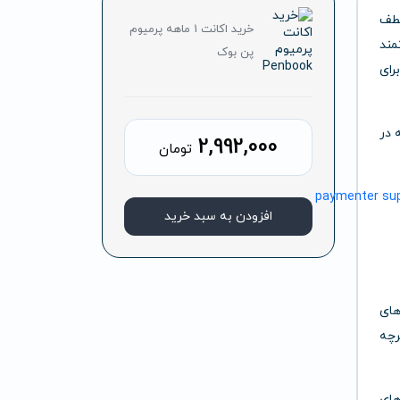
عطف
خرید اکانت 1 ماهه پرمیوم
ند
پن بوک
رای
تا هر آنچه در
2,992,000
تومان
افزودن به سبد خرید
های
رچه
های