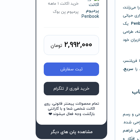
خرید اکانت 1 ماهه
 می‌زنند،
پرمیوم پن بوک
اری حیاتی
Pen
یک
ته، طراحی
ربران خود
2,992,000
تومان
 فریلنسر،
سریع،
ثبت سفارش
خرید فوری از تلگرام
خاب
تمام محصولات پیمنتر قانونی، روی
اکانت شخصی شما و با گارانتی
احی و رسم
بازگشت وجه فعال میشوند ❤️
احی شده.
طی فراهم
مشاهده پلن های دیگر
، افکار و