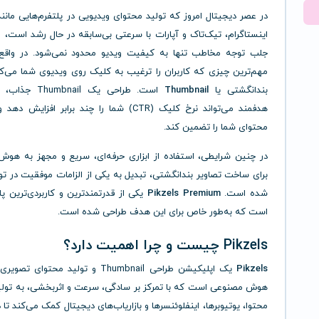
در عصر دیجیتال امروز که تولید محتوای ویدیویی در پلتفرم‌هایی مانن
اینستاگرام، تیک‌تاک و آپارات با سرعتی بی‌سابقه در حال رشد است، ر
جلب توجه مخاطب تنها به کیفیت ویدیو محدود نمی‌شود. در واقع،
مهم‌ترین چیزی که کاربران را ترغیب به کلیک روی ویدیوی شما می‌کن
بندانگشتی یا
Thumbnail
است. طراحی یک bnail
هدفمند می‌تواند نرخ کلیک (CTR) شما را چند برابر افزا
محتوای شما را تضمین کند.
در چنین شرایطی، استفاده از ابزاری حرفه‌ای، سریع و مجهز به هو
برای ساخت تصاویر بندانگشتی، تبدیل به یکی از الزامات موفقیت در تو
شده است.
Pikzels Premium
یکی از قدرتمندترین و کاربردی‌ترین پل
است که به‌طور خاص برای این هدف طراحی شده است.
Pikzels چیست و چرا اهمیت دارد؟
Pikzels
یک اپلیکیشن طراحی Thumbnail و تولید محتوای
هوش مصنوعی است که با تمرکز بر سادگی، سرعت و اثربخشی، به تولی
محتوا، یوتیوبرها، اینفلوئنسرها و بازاریاب‌های دیجیتال کمک می‌کند تا 