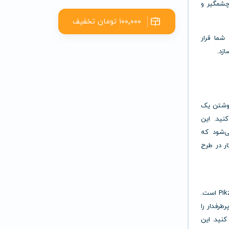
چشمگیر و
۱۰۰٬۰۰۰ تومان تخفیف
یار شما قرار
ازد.
و یا نوشتن یک
افت کنید. این
ی‌شود که
ار در طرح
ویژگی «Recreate» یکی از قابلیت‌های منحصربه‌فرد حساب پرمیوم Pikzels است.
طرفدار را
نید. این