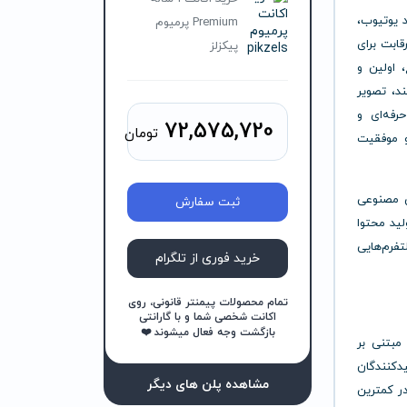
د یوتیوب،
Premium پرمیوم
قابت برای
پیکزلز
 اولین و
د، تصویر
Thum جذاب، حرفه‌ای و
72,575,720
تومان
یش دهد و موفقیت
ش مصنوعی
ثبت سفارش
لید محتوا
تفرم‌هایی
خرید فوری از تلگرام
تمام محصولات پیمنتر قانونی، روی
اکانت شخصی شما و با گارانتی
بازگشت وجه فعال میشوند ❤️
 تصویری مبتنی بر
دکنندگان
مشاهده پلن های دیگر
در کمترین