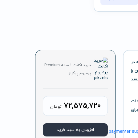
 در
خرید اکانت 1 ساله Premium
 را
پرمیوم پیکزلز
هدفمند
مات
72,575,720
تومان
رای
افزودن به سبد خرید