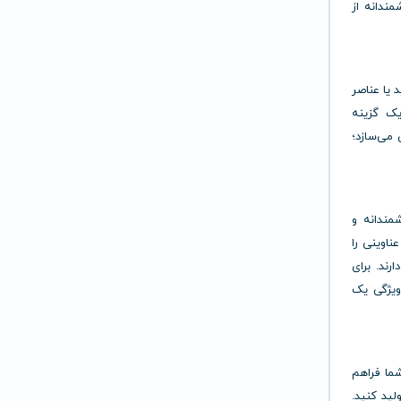
مندانه از
 یا عناصر
ح را شخصی‌سازی کنید، قابلیت تعویض چهره Pikzels یک گزینه
 می‌سازد؛
وان‌های هوشمندانه و
ناوینی را
رند. برای
ویژگی یک
 شما فراهم
لید کنید.