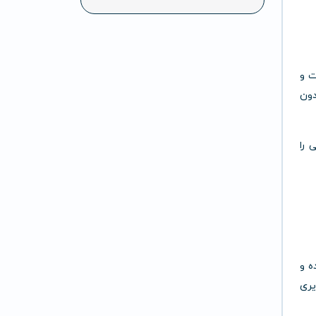
عت و
دون
ی را
Thum کاملاً طراحی‌شده و
یری