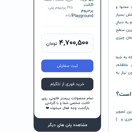
خرید اکانت 1 ماهه
 محتوا و
Pro پرمیوم پلی
ش بسیار
گراند
 به دنبال
اترین سطح
مان چیزی
4,700,500
تومان
 که به شما
خلاقانه،
ثبت سفارش
 نیاز به
خرید فوری از تلگرام
تمام محصولات پیمنتر قانونی، روی
اکانت شخصی شما و با گارانتی
بازگشت وجه فعال میشوند ❤️
وش مصنوعی Playground فوراً چندین تصویر
 هنری و…)
مشاهده پلن های دیگر