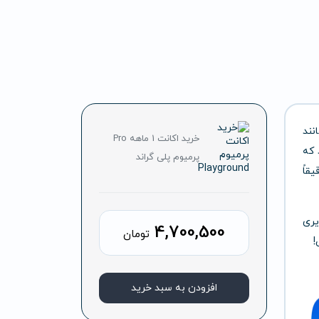
نند
خرید اکانت 1 ماهه Pro
 که
پرمیوم پلی گراند
قاً
یری
4,700,500
تومان
!
افزودن به سبد خرید