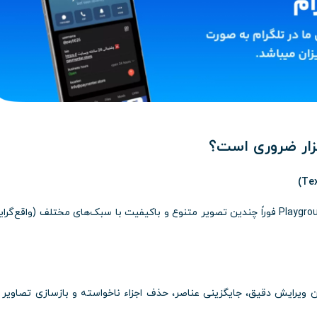
کافی‌ست ایده خود را تایپ کنید؛ هوش مصنوعی Playground فوراً چندین تصویر متنوع و باکیفیت با سبک‌های مختلف (واقع‌گر
ان، امکان ویرایش دقیق، جایگزینی عناصر، حذف اجزاء ناخواسته و بازسازی تصاویر را