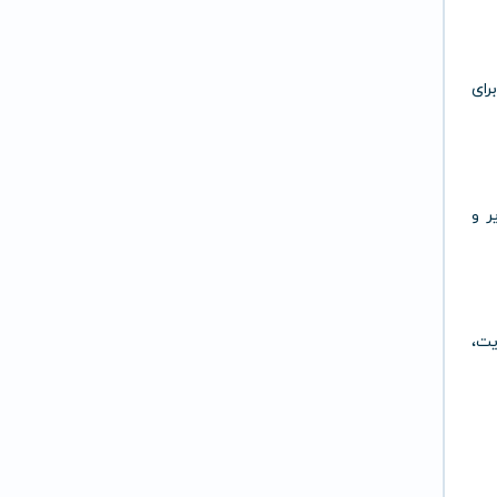
رای
تصویر و
یت،