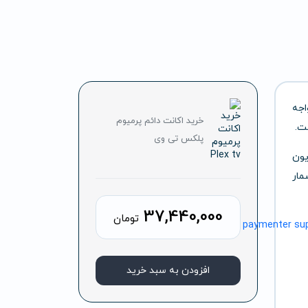
اجه
خرید اکانت دائم پرمیوم
ت.
پلکس تی وی
یون
‌شمار
37,440,000
تومان
افزودن به سبد خرید