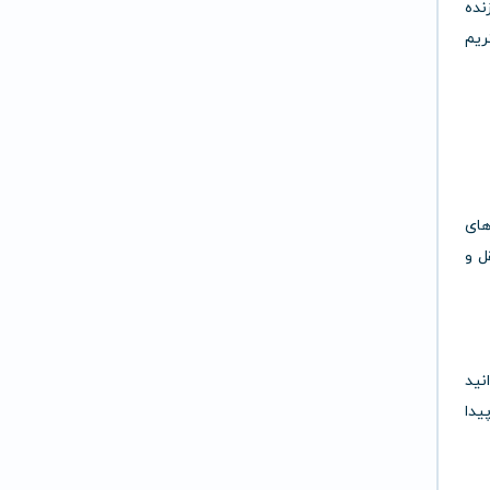
نده
ک سرویس استریم
های
ل و
انید
یدا