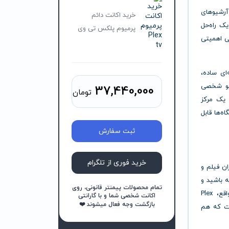
آرشیوهای
خرید اکانت دائم
ک راه‌حل
پرمیوم پلکس تی وی
ی اهمیتی
ای ساده،
شیو شخصی
37,440,000
تومان
لکه یک مرکز
ه‌ها قابل
ثبت سفارش
خرید فوری از تلگرام
ان فیلم و
ه باشید و
تمام محصولات پیمنتر قانونی، روی
در عین حال، کتابخانه‌ رسانه‌ای شخصی خود را مدیریت کنید. در واقع، Plex
اکانت شخصی شما و با گارانتی
بازگشت وجه فعال میشوند ❤️
ست که هم