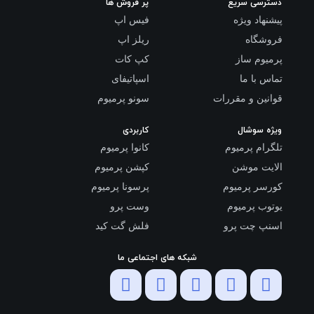
دسترسی سریع
پر فروش ها
پیشنهاد ویژه
فیس اپ
فروشگاه
ریلز اپ
پرمیوم ساز
کپ کات
تماس با ما
اسپاتیفای
قوانین و مقررات
سونو پرمیوم
ویژه سوشال
کاربردی
تلگرام پرمیوم
کانوا پرمیوم
الایت موشن
کپشن پرمیوم
کورسر پرمیوم
پرسونا پرمیوم
یوتوب پرمیوم
وست پرو
اسنپ چت پرو
فلش گت کید
شبکه های اجتماعی ما