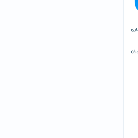
اری
یران