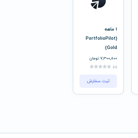
1 ماهه
(PortfolioPilot
(Gold
7,300,800
تومان
(0)
ثبت سفارش