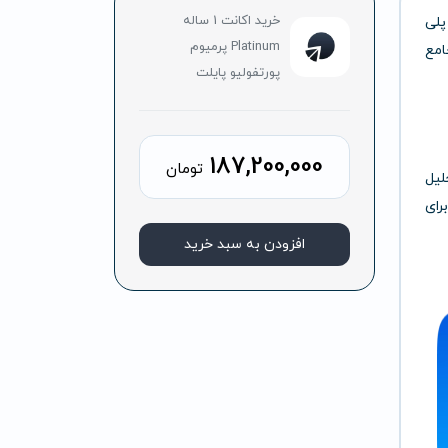
خرید اکانت 1 ساله
لی
Platinum پرمیوم
امع
پورتفولیو‌ پایلت
187,200,000
تومان
لیل
رای
افزودن به سبد خرید