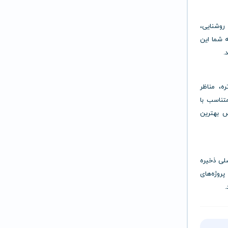
، روشنایی،
ه شما این
.
ره، مناظر
تناسب با
س بهترین
لی ذخیره
روژه‌های
.