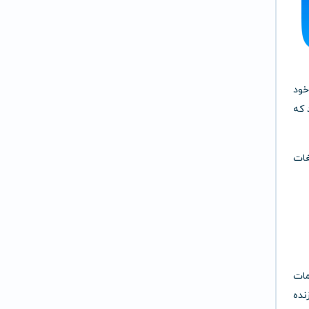
خود
 که
غات
مات
نده