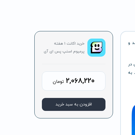
د و
خرید اکانت 1 هفته
پرمیوم اسنپ پس ای آی
 در
 به
2,068,220
تومان
افزودن به سبد خرید