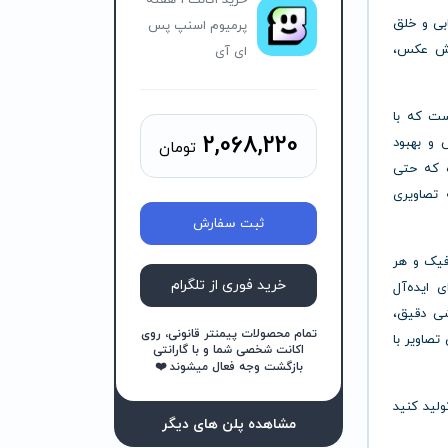
خرید اکانت 1 هفته
ابی و خلق
پرمیوم اسنپ پس
ایش عکس،
ای آی
ست که با
2,068,220
 و بهبود
تومان
ه که حتی
 تصاویری
ثبت سفارش
گرافیک و هر
خرید فوری از تلگرام
 ایده‌آل
شی دقیق،
تمام محصولات پیمنتر قانونی، روی
تصاویر با
اکانت شخصی شما و با گارانتی
بازگشت وجه فعال میشوند ❤️
ولید کنید
مشاهده پلن های دیگر