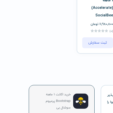
1 ماهه
(Accelerate)
SocialBee
11,980,800
تومان
(0)
ثبت سفارش
خرید اکانت 1 ماهه
ذیر
Bootstrap پرمیوم
 را
سوشال بی