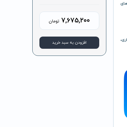
های
7,675,200
تومان
ری،
افزودن به سبد خرید