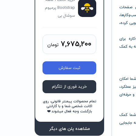
خرید اکانت 1 ماهه
ی صفحات
Bootstrap پرمیوم
ب‌وکارها،
سوشال بی
ویی کرده،
اره برای
7,675,200
تومان
که به کمک
ثبت سفارش
ما امکان
خرید فوری از تلگرام
ز عملکرد،
و حرفه‌ای
تمام محصولات پیمنتر قانونی، روی
اکانت شخصی شما و با گارانتی
بازگشت وجه فعال میشوند ❤️
 به شما کمک
ه جابجایی
مشاهده پلن های دیگر