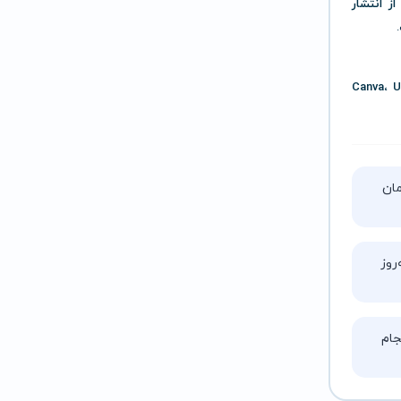
ز انتشار
Canva، Un
تا ۵ ساعت زمان
روز
ام