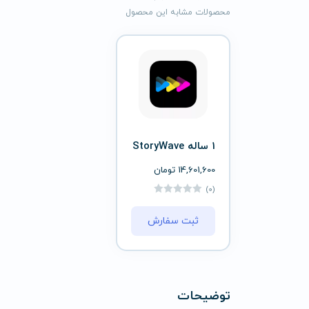
محصولات مشابه این محصول
1 ساله StoryWave
14,601,600
تومان
(0)
ثبت سفارش
توضیحات