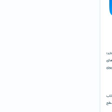
ند؛
های
St آن را به یک ویدیوی
تخاب
سطح