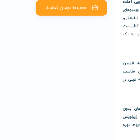
یی آماده
۱۰۰٬۰۰۰ تومان تخفیف
ویدیوهای
تبلیغاتی،
 کافی‌ست
ی خود را بارگذاری کنید تا StoryWave آن را به یک
اها، افزودن
ی مناسب
ه قبلی در
های بدون
، زیرنویس
وها بهره