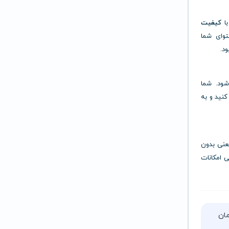
کیفیت
وای شما
ود.
شود. شما
کنید و به
د؛ یعنی بدون
می امکانات
تا ۵ ساعت زمان