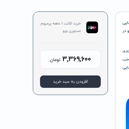
ایی
خرید اکانت 1 ماهه پرمیوم
 در
استوری ویو
ده،
3,369,600
احب
تومان
وهایی
افزودن به سبد خرید