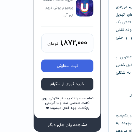
خرید اکانت 1 هفته
، مرزهای
پرمیوم یونی دریم
ای تبدیل
ای آی
 داشتن یک
تواند نقش
وا و حتی
1,872,000
تومان
ه‌ترین و
خیل ذهنی
ثبت سفارش
ا به شکلی
خرید فوری از تلگرام
آثار
تمام محصولات پیمنتر قانونی، روی
اکانت شخصی شما و با گارانتی
بازگشت وجه فعال میشوند ❤️
لگوریتم‌های
یچیده به
مشاهده پلن های دیگر
زه می‌دهد