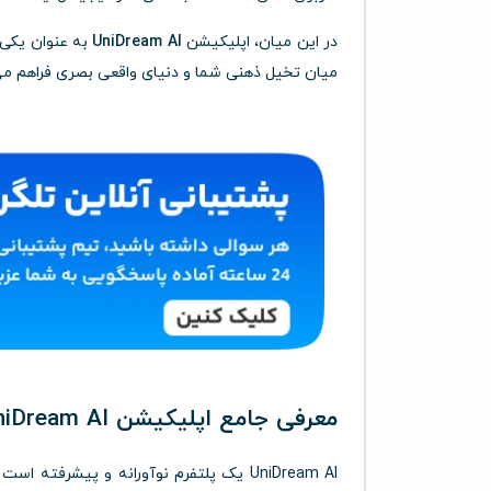
در این میان، اپلیکیشن
UniDream AI
به عنوان یکی 
میان تخیل ذهنی شما و دنیای واقعی بصری فراهم می‌کن
معرفی جامع اپلیکیشن UniDream AI: خلق آثار هنری از متن تا تصویر با هوش مصنوعی
UniDream AI یک پلتفرم نوآورانه و پیشرف