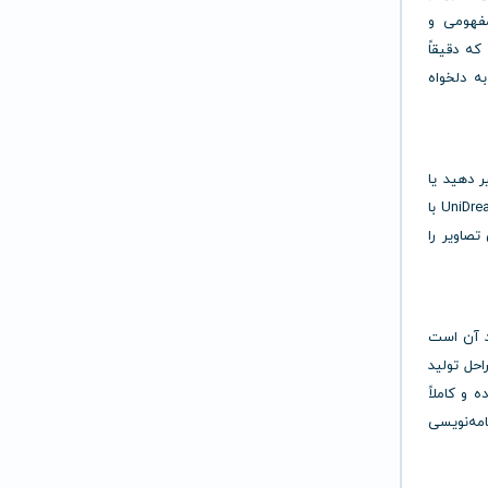
مفهومی و
که دقیقاً
ه دلخواه
 دهید یا
رنگ‌ها، کنتراست، نورپردازی و حتی سبک کلی اثر را اصلاح کنید. UniDream AI با
تصاویر را
اربرپسند آن است
احل تولید
 و کاملاً
مه‌نویسی