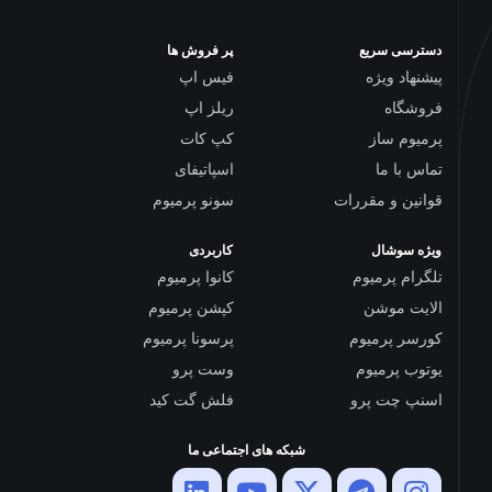
دسترسی سریع
پر فروش ها
پیشنهاد ویژه
فیس اپ
فروشگاه
ریلز اپ
پرمیوم ساز
کپ کات
تماس با ما
اسپاتیفای
قوانین و مقررات
سونو پرمیوم
ویژه سوشال
کاربردی
تلگرام پرمیوم
کانوا پرمیوم
الایت موشن
کپشن پرمیوم
کورسر پرمیوم
پرسونا پرمیوم
یوتوب پرمیوم
وست پرو
اسنپ چت پرو
فلش گت کید
شبکه های اجتماعی ما