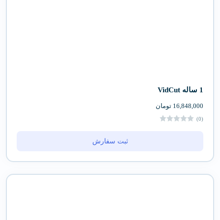
1 ساله VidCut
16,848,000
تومان
(0)
ثبت سفارش