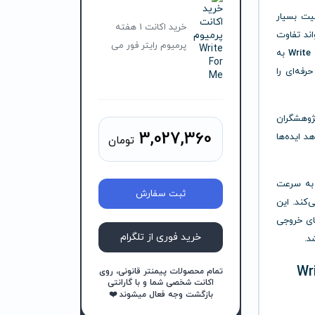
یت بسیار
خرید اکانت 1 هفته
اند تفاوت
پرمیوم رایتر فور می
Write
به
فه‌ای را
پژوهشگران
3,027,360
د ایده‌ها
تومان
ه سرعت
ثبت سفارش
‌کند. این
ای خروجی
خرید فوری از تلگرام
د.
یشن Write For
تمام محصولات پیمنتر قانونی، روی
اکانت شخصی شما و با گارانتی
بازگشت وجه فعال میشوند ❤️