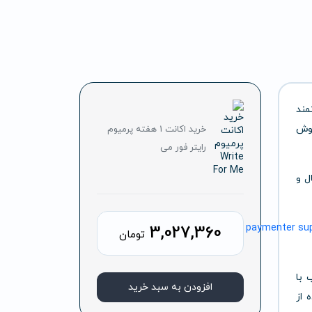
مند
وش
خرید اکانت 1 هفته پرمیوم
رایتر فور می
ل و
3,027,360
تومان
 با
افزودن به سبد خرید
 از