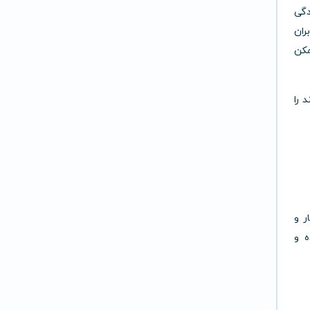
دگی
ران
مکن
د را
ی خودکار و
 و