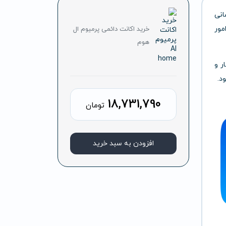
انی
مور
خرید اکانت دائمی پرمیوم ال
هوم
ر و
د.
18,731,790
تومان
افزودن به سبد خرید