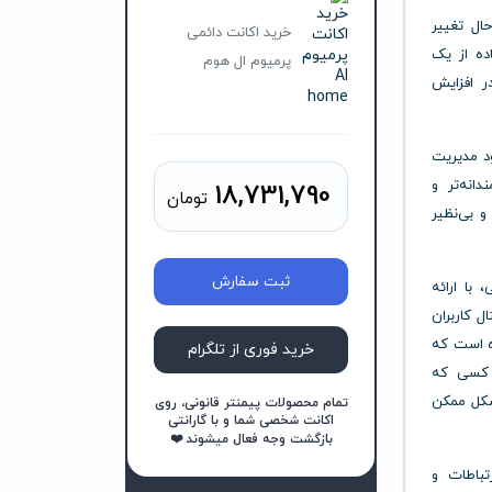
ال تغییر
خرید اکانت دائمی
ده از یک
پرمیوم ال هوم
ر افزایش
ود مدیریت
انه‌تر و
18,731,790
تومان
و بی‌نظیر
ثبت سفارش
با ارائه
ل کاربران
ه است که
خرید فوری از تلگرام
ر کسی که
شکل ممکن
تمام محصولات پیمنتر قانونی، روی
اکانت شخصی شما و با گارانتی
بازگشت وجه فعال میشوند ❤️
، ارتباطات و