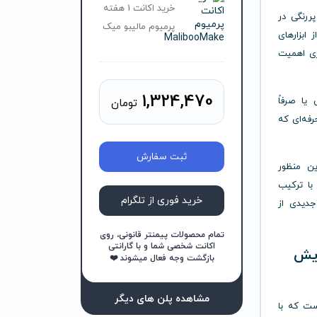
خرید اکانت 1 هفته
ررنگی در
پرمیوم مالیبو میک
ابزارهای
ری اهمیت
1,324,470
یا صرفاً
تومان
رفه‌ای که
ثبت سفارش
ین منظور
ا ترکیب
خرید فوری از تلگرام
جدیدی از
تمام محصولات پیمنتر قانونی، روی
اکانت شخصی شما و با گارانتی
ویرایش
بازگشت وجه فعال میشوند ❤️
مشاهده پلن های دیگر
است که با