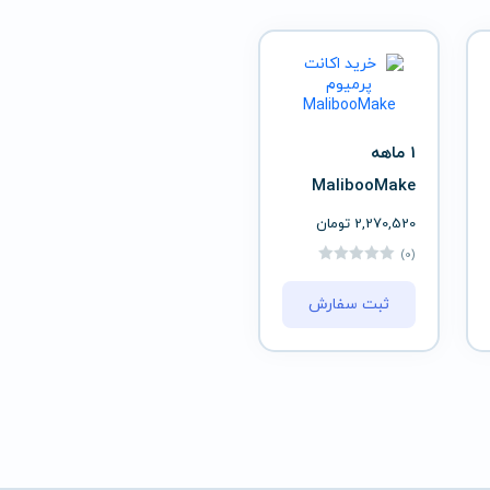
1 ماهه
MalibooMake
2,270,520
تومان
(0)
ثبت سفارش