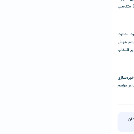
اً متناسب
تره، منظره،
وریتم هوش
ر انتخاب
ع مانند JPEG، PNG و HEIF قابل ذخیره‌سازی
بر فراهم
تا ۵ ساعت زمان