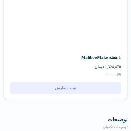
1 هفته MalibooMake
1,324,470
تومان
(0)
ثبت سفارش
توضیحات
توضیحات تکمیلی