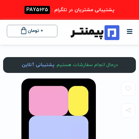
پشتیبانی مشتریان در تلگرام :
PAY5625
0
تومان
درحال انجام سفارشات هستیم.
پشتیبانی آنلاین