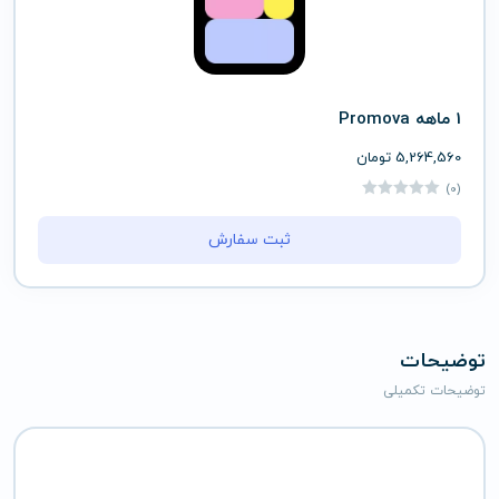
1 ماهه Promova
5,264,560
تومان
(0)
ثبت سفارش
توضیحات
توضیحات تکمیلی