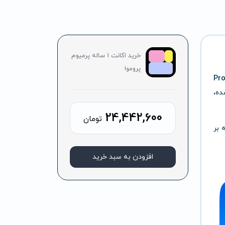
خرید اکانت 1 ساله پرمیوم
پروموا
Pr
ده،
24,442,600
تومان
ری‌تان را افزایش دهید، Promova با تکیه بر
افزودن به سبد خرید