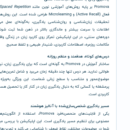
Promova بر پایه روش‌های آموزشی نوین مانند
Spaced Repetition
فعال (Active Recall) و Microlearning طراحی شده است. ا
تحقیقات زبان‌شناسی و روان‌شناسی یادگیری، به‌گونه‌ای عمل می
اطلاعات با سرعت بیشتر و ماندگاری بالاتر در ذهن شما ثبت شوند
دوره‌های سنتی، در این اپلیکیشن تمرکز روی کاربرد زبان در زندگی و
مکالمات روزمره، اصطلاحات کاربردی، شنیدار طبیعی و تلفظ صحیح.
درس‌های کوتاه، هدفمند و منظم روزانه
ساختار آموزش در Promova به گونه‌ای است که برای یادگیری زبان
طولانی ندارید. هر درس تنها چند دقیقه زمان می‌برد و شامل تمرین‌هایی
موضوع‌محور و متناسب با سطح زبانی شماست. این ویژگی به‌ویژه بر
پرمشغله یا کسانی که به دنبال یادگیری زبان در کنار کار یا تحصیل هست
کاربردی است.
مسیر یادگیری شخصی‌سازی‌شده با آنالیز هوشمند
یکی از قابلیت‌های منحصربه‌فرد Promova، استفاده ا
مصنوعی برای تنظیم مسیر یادگیری است. این اپلیکیشن با بررسی می
شما در موضوعات مختلف، نقاط ضعف را شناسایی می‌کند و تمرین‌ها