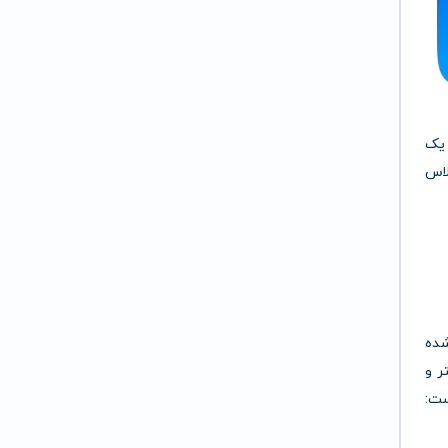
 یک
ه کلاس
Microle طراحی شده
ر و
ست: