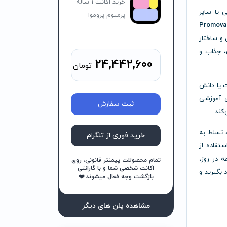
خرید اکانت 1 ساله
ی یا سایر
پرمیوم پروموا
Promova
 و ساختار
، جذاب و
24,442,600
تومان
ت یا دانش
ز و متدهای آموزشی
ثبت سفارش
کند.
، تسلط به
خرید فوری از تلگرام
تفاده از
د دقیقه در روز،
تمام محصولات پیمنتر قانونی، روی
اکانت شخصی شما و با گارانتی
 بگیرید و
بازگشت وجه فعال میشوند ❤️
مشاهده پلن های دیگر