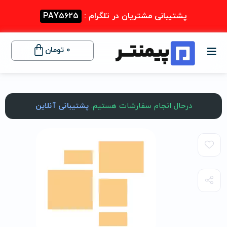
پشتیبانی مشتریان در تلگرام :
PAY5625
0
تومان
درحال انجام سفارشات هستیم.
پشتیبانی آنلاین