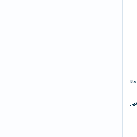
حالا
یار